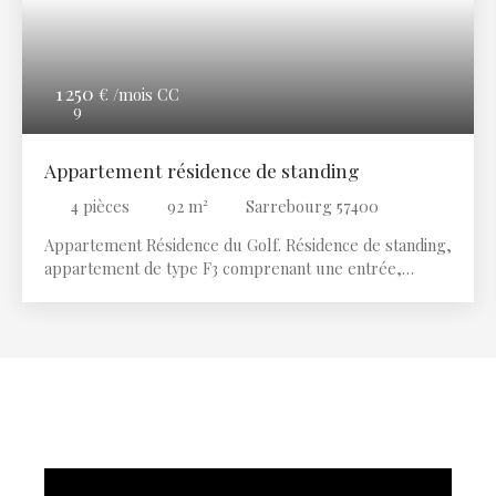
1 250
€ /mois CC
9
Appartement résidence de standing
4
pièces
92
m²
Sarrebourg 57400
Appartement Résidence du Golf. Résidence de standing,
appartement de type F3 comprenant une entrée,
cuisine équipée ouverte sur une grande pièce de vie
avec accès terrasse, 2 chambres dont une avec
dressing et accès terrasse et un bureau, salle de bains
avec baignoire et douche à l’italienne, WC séparé et un
cellier. Une place de parking et un grand garage.
Résidence calme, terrasse avec vue sur le Donon et
sans vis-à-vis. IMMOBILIERE DES ROHAN 2 rue
Napoléon 57400 Sarrebourg. 06. 69. 41. 10. 25