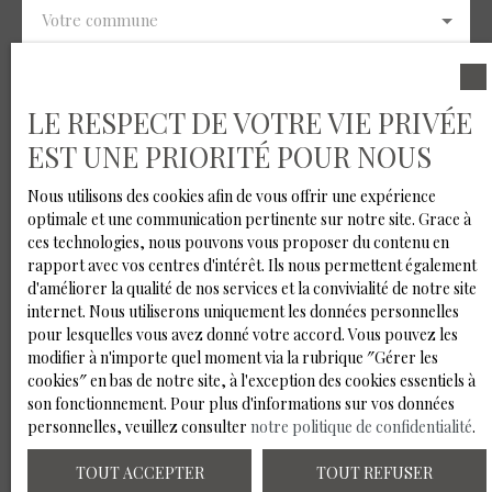
Votre commune
Vous souhaitez
-
LE RESPECT DE VOTRE VIE PRIVÉE
EST UNE PRIORITÉ POUR NOUS
Votre message
Nous utilisons des cookies afin de vous offrir une expérience
optimale et une communication pertinente sur notre site. Grace à
J'accepte le traitement de mes données personnelles
ces technologies, nous pouvons vous proposer du contenu en
conformément au RGPD. Si vous ne souhaitez pas faire
rapport avec vos centres d'intérêt. Ils nous permettent également
l'objet de prospection commerciale par voie
d'améliorer la qualité de nos services et la convivialité de notre site
téléphonique, vous pouvez vous inscrire gratuitement
internet. Nous utiliserons uniquement les données personnelles
sur la liste d'opposition au démarchage téléphonique,
pour lesquelles vous avez donné votre accord. Vous pouvez les
prévu par l'article L223-1 du code de la consommation,
modifier à n'importe quel moment via la rubrique ″Gérer les
sur le site Internet www.bloctel.gouv.fr ou par courrier
cookies″ en bas de notre site, à l'exception des cookies essentiels à
adressé à :
son fonctionnement. Pour plus d'informations sur vos données
personnelles, veuillez consulter
notre politique de confidentialité
.
Société Worldline, Service Bloctel, CS 61311, 41013
BLOIS CEDEX.
TOUT ACCEPTER
TOUT REFUSER