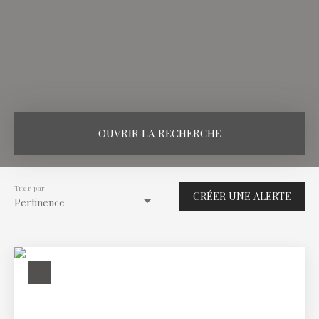
OUVRIR LA RECHERCHE
Vente
Location
Viager
Trier par
CRÉER UNE ALERTE
Type de bien
Pertinence
Appartement
Localisation
Phalsbourg (57370)
Loyer max (€/mois)