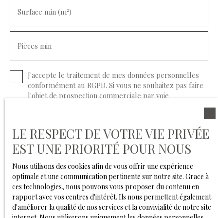
Surface min (m²)
Pièces min
J'accepte le traitement de mes données personnelles
conformément au RGPD. Si vous ne souhaitez pas faire
l'objet de prospection commerciale par voie
téléphonique, vous pouvez vous inscrire gratuitement
sur la liste d'opposition au démarchage téléphonique,
prévu par l'article L223-1 du code de la consommation,
LE RESPECT DE VOTRE VIE PRIVÉE
sur le site Internet www.bloctel.gouv.fr ou par courrier
EST UNE PRIORITÉ POUR NOUS
adressé à :
Nous utilisons des cookies afin de vous offrir une expérience
Société Worldline, Service Bloctel, CS 61311, 41013
optimale et une communication pertinente sur notre site. Grace à
BLOIS CEDEX.
ces technologies, nous pouvons vous proposer du contenu en
rapport avec vos centres d'intérêt. Ils nous permettent également
Pour en savoir plus sur le traitement de vos données
d'améliorer la qualité de nos services et la convivialité de notre site
personnelles, veuillez consulter notre
politique de
internet. Nous utiliserons uniquement les données personnelles
confidentialité
.