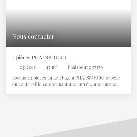
Surface min (m²)
RECHERCHER
Nous contacter
2 pièces PHALSBOURG
2
pièces
47
m²
Phalsbourg 57370
Location 2 pièces au 2e étage à PHALSBOURG proche
du centre ville comprenant une entrée, une cuisine
équipée indépendante, une salle d'eau, un WC, un
séjour avec mezzanine, une chambre. Un garage et
une cour commune complètent ce bien. CONTACT :
Immobilière des Rohan - 5 Grand Rue 67700 SAVERNE
- 06. 67. 41. 10. 25