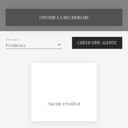
OUVRIR LA RECHERCHE
Vente
Location
Viager
Trier par
CRÉER UNE ALERTE
Type de bien
Pertinence
Maison
Localisation
Vibersviller (57670)
Loyer max (€/mois)
Surface min (m²)
Aucun résultat
RECHERCHER