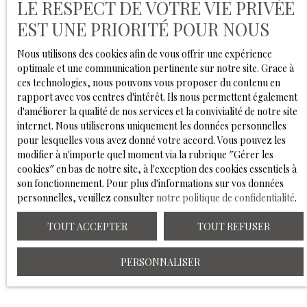
LE RESPECT DE VOTRE VIE PRIVÉE
Société Worldline, Service Bloctel, CS 61311, 41013
BLOIS CEDEX.
EST UNE PRIORITÉ POUR NOUS
Pour en savoir plus sur le traitement de vos données
Nous utilisons des cookies afin de vous offrir une expérience
personnelles, veuillez consulter notre
politique de
optimale et une communication pertinente sur notre site. Grace à
confidentialité
.
ces technologies, nous pouvons vous proposer du contenu en
rapport avec vos centres d'intérêt. Ils nous permettent également
d'améliorer la qualité de nos services et la convivialité de notre site
internet. Nous utiliserons uniquement les données personnelles
RECEVOIR DES ANNONCES
pour lesquelles vous avez donné votre accord. Vous pouvez les
modifier à n'importe quel moment via la rubrique ″Gérer les
cookies″ en bas de notre site, à l'exception des cookies essentiels à
son fonctionnement. Pour plus d'informations sur vos données
personnelles, veuillez consulter
notre politique de confidentialité
.
TOUT ACCEPTER
TOUT REFUSER
PERSONNALISER