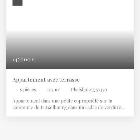
145 000
€
Appartement avec terrasse
5
pièces
103
m²
Phalsbourg 57370
Appartement dans une petite copropriété sur la
commune de Lutzelbourg dans un cadre de verdure
comprenant : une entrée, un grand séjour lumineux,
une cuisine équipée moderne ouverte, trois grandes
chambres, un wc séparé, une salle d'eau, une cave et
un grenier. Pas de travaux à prévoir, une belle terrasse
! A VISITER ! Immobilière des Rohan 2 rue Napoléon