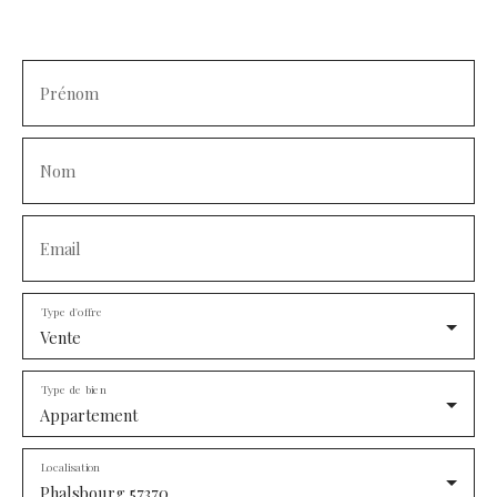
Prénom
Nom
Email
Type d'offre
Vente
Type de bien
Appartement
Localisation
Phalsbourg 57370