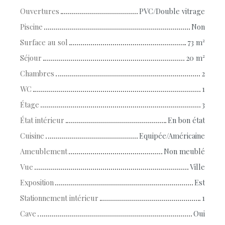
Ouvertures
PVC/Double vitrage
Piscine
Non
Surface au sol
73
m²
Séjour
20
m²
Chambres
2
WC
1
Étage
3
État intérieur
En bon état
Cuisine
Equipée/Américaine
Ameublement
Non meublé
Vue
Ville
Exposition
Est
Stationnement intérieur
1
Cave
Oui