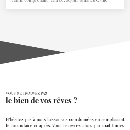
calme comprenant : entrée, séjour lumineux, une
cuisine équipée donnant sur une pièce repas, deux
chambres, un wc séparé, une salle d'eau. Balcon, cave
et garage. Actuellement loué 469 euros ! Immobilière
des Rohan 2 rue Napoléon 57400 Sarrebourg
VOUS NE TROUVEZ PAS
le bien de vos rêves ?
N'hésitez pas à nous laisser vos coordonnées en remplissant
le formulaire ci-après. Vous recevrez alors par mail toutes