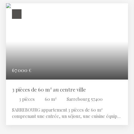
67 000
€
3 pièces de 60 m² au centre ville
3
pièces
60
m²
Sarrebourg 57400
SARREBOURG appartement 3 pièces de 60 m²
comprenant une entrée, un séjour, une cuisine équipée
indépendante, une salle d'eau, 2 chambres, un WC.
Contact Immobilière des ROHAN SARREBOURG.