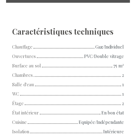
Caractéristiques techniques
Chauffage
Gaz/Individuel
Ouvertures
PVC/Double vitrage
Surface au sol
75
m²
Chambres
2
Salle d'eau
1
WC
1
Étage
2
État intérieur
En bon état
Cuisine
Equipée/Indépendante
Isolation
Intérieure