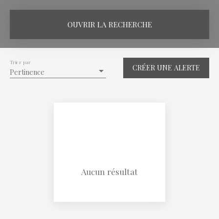
OUVRIR LA RECHERCHE
Vente
Location
Viager
Trier par
CRÉER UNE ALERTE
Type de bien
Pertinence
Immobilier Pro
Localisation
Sarrebourg (57400)
Budget max (€)
Surface min (m²)
Aucun résultat
RECHERCHER