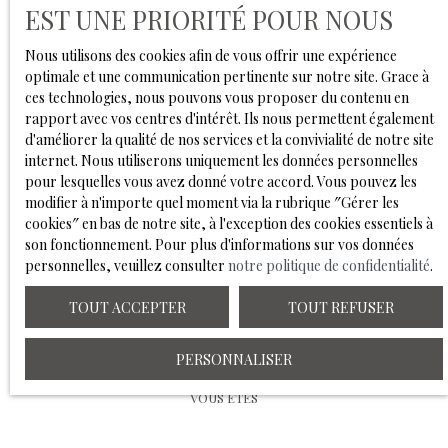
EST UNE PRIORITÉ POUR NOUS
personnelles, veuillez consulter notre
politique de
confidentialité
.
Nous utilisons des cookies afin de vous offrir une expérience
optimale et une communication pertinente sur notre site. Grace à
ces technologies, nous pouvons vous proposer du contenu en
RECEVOIR DES ANNONCES
rapport avec vos centres d'intérêt. Ils nous permettent également
d'améliorer la qualité de nos services et la convivialité de notre site
internet. Nous utiliserons uniquement les données personnelles
pour lesquelles vous avez donné votre accord. Vous pouvez les
modifier à n'importe quel moment via la rubrique ″Gérer les
cookies″ en bas de notre site, à l'exception des cookies essentiels à
son fonctionnement. Pour plus d'informations sur vos données
personnelles, veuillez consulter
notre politique de confidentialité
.
TOUT ACCEPTER
TOUT REFUSER
PERSONNALISER
VOUS ÊTES
déjà propriétaire ?