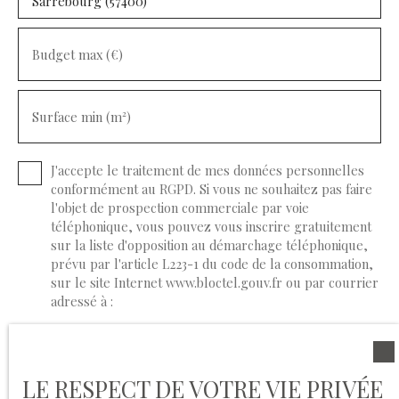
Sarrebourg (57400)
Budget max (€)
Surface min (m²)
J'accepte le traitement de mes données personnelles
conformément au RGPD. Si vous ne souhaitez pas faire
l'objet de prospection commerciale par voie
téléphonique, vous pouvez vous inscrire gratuitement
sur la liste d'opposition au démarchage téléphonique,
prévu par l'article L223-1 du code de la consommation,
sur le site Internet www.bloctel.gouv.fr ou par courrier
adressé à :
Société Worldline, Service Bloctel, CS 61311, 41013
BLOIS CEDEX.
LE RESPECT DE VOTRE VIE PRIVÉE
Pour en savoir plus sur le traitement de vos données