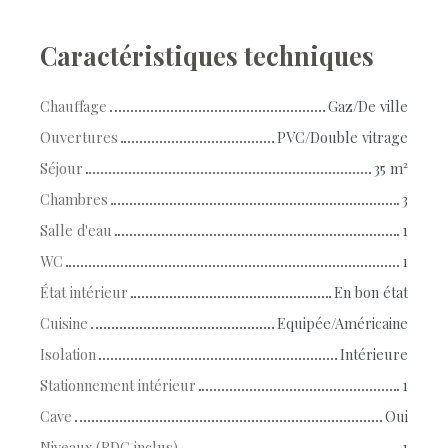
Caractéristiques techniques
Chauffage
Gaz/De ville
Ouvertures
PVC/Double vitrage
Séjour
35
m²
Chambres
3
Salle d'eau
1
WC
1
État intérieur
En bon état
Cuisine
Equipée/Américaine
Isolation
Intérieure
Stationnement intérieur
1
Cave
Oui
Niveaux (RDC inclus)
1