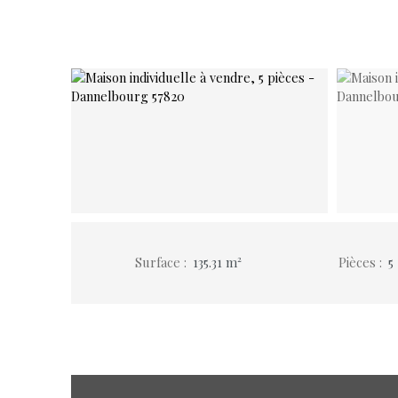
Surface
:
135.31
m²
Pièces
:
5