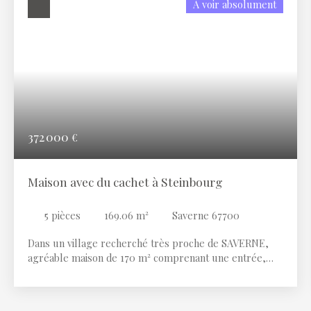
A voir absolument
372 000
€
Maison avec du cachet à Steinbourg
5
pièces
169.06
m²
Saverne 67700
Dans un village recherché très proche de SAVERNE,
agréable maison de 170 m² comprenant une entrée,
une cuisine équipée avec espace repas, un bureau, un
lumineux salon séjour donnant accès à la terrasse au
jardin clos sans vis à vis et la piscine. A l'étage un palier,