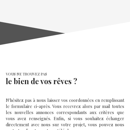
3 chambres dont une suite parentale avec salle de bains
et dressing, une chambre en duplex, une salle d'eau.
Un sous-sol complet avec garage, cave, buanderie,
atelier. Une dépendances complète la maison.
Immobilière des Rohan Saverne Frédérique Voelckel
VOUS NE TROUVEZ PAS
le bien de vos rêves ?
N'hésitez pas à nous laisser vos coordonnées en remplissant
le formulaire ci-après. Vous recevrez alors par mail toutes
les nouvelles annonces correspondants aux critères que
vous avez renseignés. Enfin, si vous souhaitez échanger
directement avec nous sur votre projet, vous pouvez nous