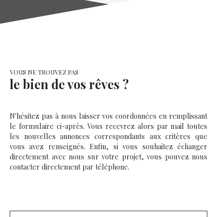
deux véhicules en enfilade, une buanderie, des espaces
de rangement, un petit salon, une chambre, une
kitchenette ainsi qu'une salle d'eau avec WC. Cet espace
dispose de plusieurs possibilités d'utilisation selon vos
besoins. À l'extérieur, le terrain permet de profiter
d'un environnement verdoyant et préservé, avec un
arrière de propriété sans vis-à-vis bordant la Sarre.
VOUS NE TROUVEZ PAS
Une maison offrant de beaux volumes et un potentiel
le bien de vos rêves ?
intéressant pour une famille ou pour un projet
nécessitant des espaces complémentaires. Contact :
VAULLERIN Julianne - Immobilière des Rohan - 06. 69.
41. 10. 25
N'hésitez pas à nous laisser vos coordonnées en remplissant
le formulaire ci-après. Vous recevrez alors par mail toutes
les nouvelles annonces correspondants aux critères que
vous avez renseignés. Enfin, si vous souhaitez échanger
directement avec nous sur votre projet, vous pouvez nous
contacter directement par téléphone.