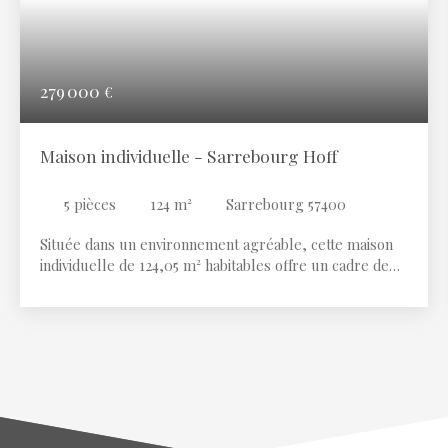
279 000
€
Maison individuelle - Sarrebourg Hoff
5
pièces
124
m²
Sarrebourg 57400
Située dans un environnement agréable, cette maison
individuelle de 124,05 m² habitables offre un cadre de
vie confortable sur un terrain de 1 456 m². L'étage
principal comprend une entrée, une cuisine
indépendante équipée et aménagée, un salon-séjour
lumineux donnant accès à une terrasse surélevée en
bois, trois chambres, une salle de bains avec douche et
baignoire ainsi qu'un WC indépendant. Le sous-sol
complet propose de nombreux espaces
complémentaires avec un garage pouvant accueillir